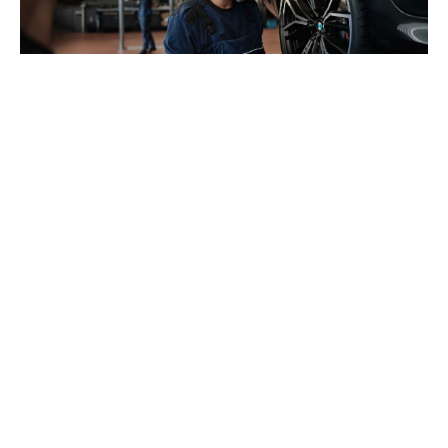
OCZEKUJEMY OD CIEBIE:
Sumienności, dokładności, obowiązkowości
Umiejętności współpracy w zespole
Gotowości do zdobywania wiedzy i doświadczeń
zawodowych
Mile widziane prawo jazdy kat. B