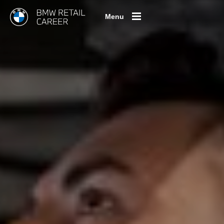
Menu
Oferty pracy
Stanowiska pracy
Praktyki i staże
Dealerzy BMW
Blog