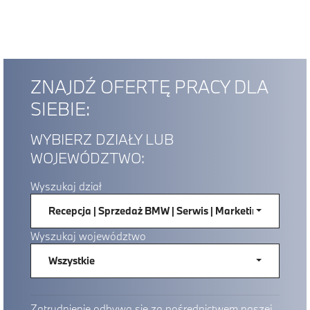
ZNAJDŹ OFERTĘ PRACY DLA
SIEBIE:
WYBIERZ DZIAŁY LUB
WOJEWÓDZTWO:
Wyszukaj dział
Recepcja
|
Sprzedaż BMW
|
Serwis
|
Marketing
|
Serwis 
Wyszukaj województwo
Wszystkie
Zatrudnienie odbywa się za pośrednictwem naszej