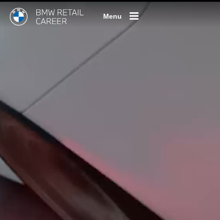
Menu
Oferty pracy
Stanowiska pracy
Praktyki i staże
Dealerzy BMW
Blog